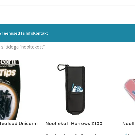
e
Teenused Ja Info
Kontakt
siltidega “nooltekott”
teotsad Unicorm
Nooltekott Harrows Z100
Noolt