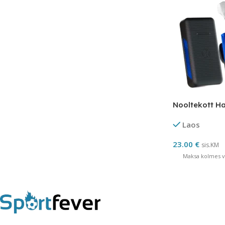
Nooltekott H
Laos
23.00
€
sis.KM
Maksa kolmes võ