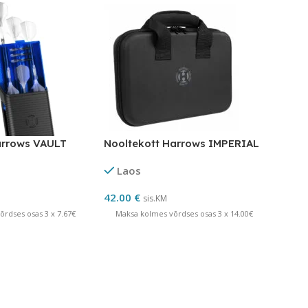
arrows VAULT
Nooltekott Harrows IMPERIAL
Laos
42.00
€
sis.KM
rdses osas 3 x 7.67€
Maksa kolmes võrdses osas 3 x 14.00€