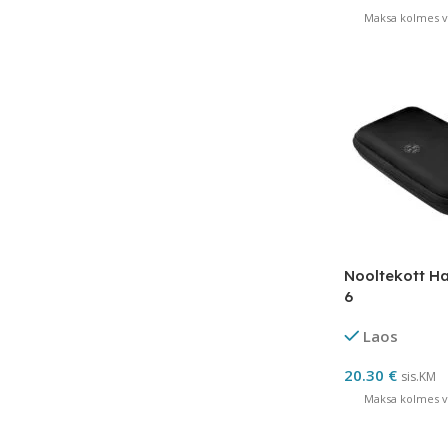
Maksa kolmes võ
Nooltekott H
6
Laos
20.30
€
sis.KM
Maksa kolmes võ