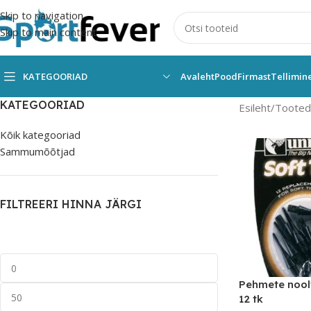
Skip to navigation
Skip to main content
KATEGOORIAD
Avaleht
Pood
Firmast
Tellimin
KATEGOORIAD
Esileht
Tooted 
Kõik kategooriad
Sammumõõtjad
FILTREERI HINNA JÄRGI
Pehmete nool
12 tk