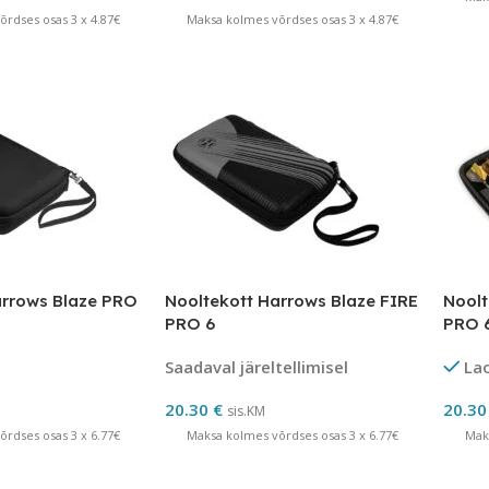
rdses osas 3 x 4.87€
Maksa kolmes võrdses osas 3 x 4.87€
arrows Blaze PRO
Nooltekott Harrows Blaze FIRE
Noolt
PRO 6
PRO 
Saadaval järeltellimisel
La
20.30
€
20.3
sis.KM
rdses osas 3 x 6.77€
Maksa kolmes võrdses osas 3 x 6.77€
Mak