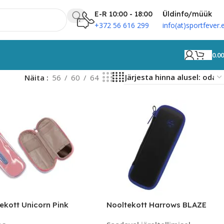
E-R 10:00 - 18:00
Üldinfo/müük
+372 56 616 299
info(at)sportfever.
0.0
Näita
56
60
64
ekott Unicorn Pink
Nooltekott Harrows BLAZE