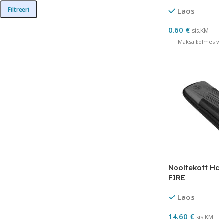
Filtreeri
Laos
0.60
€
sis.KM
Maksa kolmes võ
Nooltekott H
FIRE
Laos
14.60
€
sis.KM