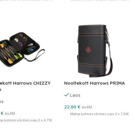
ekott Harrows CHIZZY
Nooltekott Harrows PRIMA
6
Laos
os
22.00
€
sis.KM
0
€
sis.KM
Maksa kolmes võrdses osas 3 x 7.33€
sa kolmes võrdses osas 3 x 6.77€