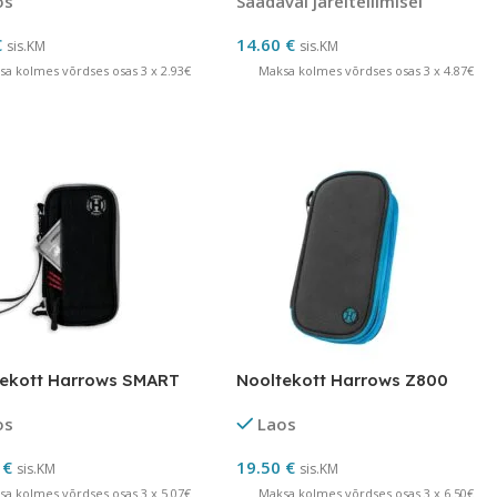
os
Saadaval järeltellimisel
€
14.60
€
sis.KM
sis.KM
sa kolmes võrdses osas 3 x 2.93€
Maksa kolmes võrdses osas 3 x 4.87€
tekott Harrows SMART
Nooltekott Harrows Z800
os
Laos
0
€
19.50
€
sis.KM
sis.KM
sa kolmes võrdses osas 3 x 5.07€
Maksa kolmes võrdses osas 3 x 6.50€