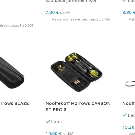
Saadaval järeltellimisel
La
7.30
€
8.80
sis.KM
Maksa kolmes võrdses osas 3 x 2.43€
Mak
rdses osas 3 x 0.20€
arrows BLAZE
Nooltekott Harrows CARBON
Nool
ST PRO 3
La
Laos
15.2
14.60
€
sis.KM
Mak