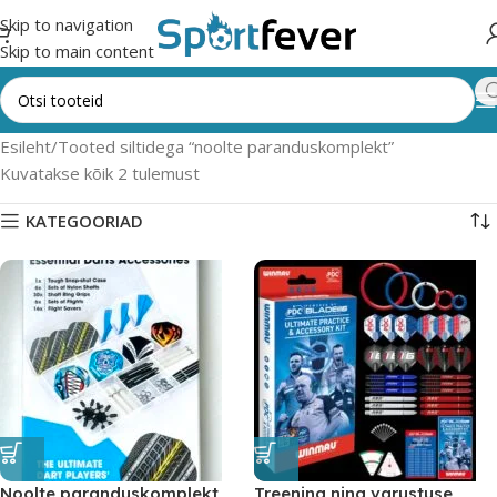
Skip to navigation
Skip to main content
Esileht
Tooted siltidega “noolte paranduskomplekt”
Kuvatakse kõik 2 tulemust
KATEGOORIAD
Noolte paranduskomplekt
Treening ning varustuse