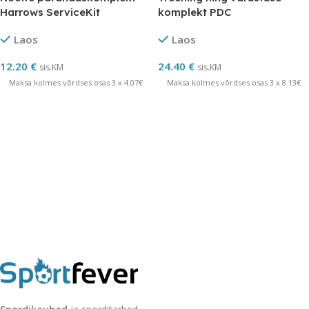
Harrows ServiceKit
komplekt PDC
Laos
Laos
12.20
€
24.40
€
sis.KM
sis.KM
Maksa kolmes võrdses osas 3 x 4.07€
Maksa kolmes võrdses osas 3 x 8.13€