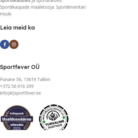
Spordikaubad
ja sporditarbed.
Spordikaupade maaletooja. Spordiinventari
müük.
Leia meid ka
Sportfever OÜ
Punane 56, 13619 Tallinn
+372 56 616 299
info(at)sportfever.ee