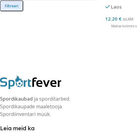
Filtreeri
Laos
12.20
€
sis.KM
Maksa kolmes võ
Spordikaubad
ja sporditarbed.
Spordikaupade maaletooja.
Spordiinventari müük.
Leia meid ka