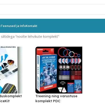
e
Teenused Ja Info
Kontakt
siltidega “noolte lehvikute komplekt”
duskomplekt
Treening ning varustuse
iceKit
komplekt PDC