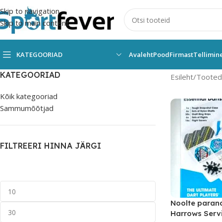
Skip to navigation
Skip to main content
KATEGOORIAD
Avaleht
Pood
Firmast
Tellimin
KATEGOORIAD
Esileht
Tooted 
Kõik kategooriad
Sammumõõtjad
FILTREERI HINNA JÄRGI
Noolte paran
Harrows Serv