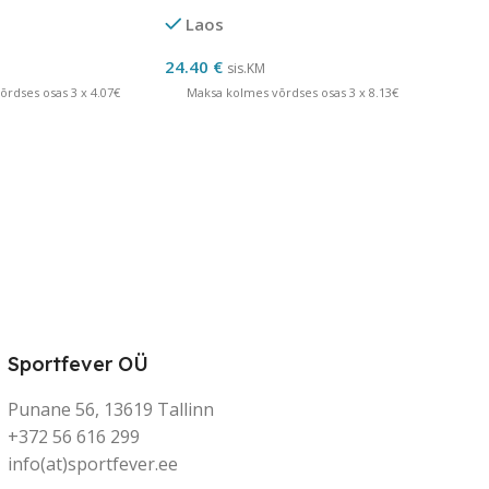
Laos
24.40
€
sis.KM
rdses osas 3 x 4.07€
Maksa kolmes võrdses osas 3 x 8.13€
Sportfever OÜ
Punane 56, 13619 Tallinn
+372 56 616 299
info(at)sportfever.ee