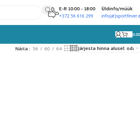
E-R 10:00 - 18:00
Üldinfo/müük
+372 56 616 299
info(at)sportfever.
0.0
Näita
56
60
64