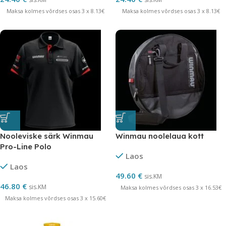
Maksa kolmes võrdses osas 3 x 8.13€
Maksa kolmes võrdses osas 3 x 8.13€
Nooleviske särk Winmau
Winmau noolelaua kott
Pro-Line Polo
Laos
Laos
49.60
€
sis.KM
46.80
€
sis.KM
Maksa kolmes võrdses osas 3 x 16.53€
Maksa kolmes võrdses osas 3 x 15.60€