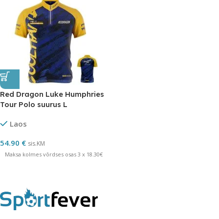
Red Dragon Luke Humphries
Tour Polo suurus L
Laos
54.90
€
sis.KM
Maksa kolmes võrdses osas 3 x 18.30€