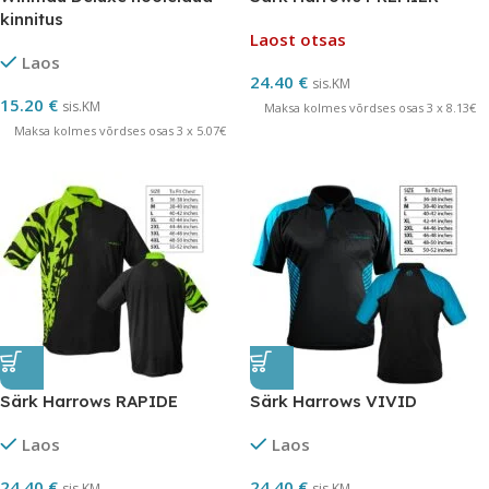
kinnitus
Laost otsas
Laos
24.40
€
sis.KM
15.20
€
sis.KM
Maksa kolmes võrdses osas 3 x 8.13€
Maksa kolmes võrdses osas 3 x 5.07€
Särk Harrows RAPIDE
Särk Harrows VIVID
Laos
Laos
24.40
€
24.40
€
sis.KM
sis.KM