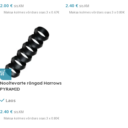
2.00
€
2.40
€
sis.KM
sis.KM
Maksa kolmes võrdses osas 3 x 0.67€
Maksa kolmes võrdses osas 3 x 0.80€
Nooltevarte rõngad Harrows
PYRAMID
Laos
2.40
€
sis.KM
Maksa kolmes võrdses osas 3 x 0.80€