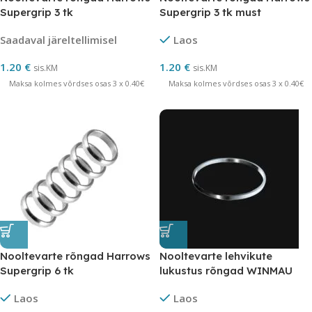
Supergrip 3 tk
Supergrip 3 tk must
Saadaval järeltellimisel
Laos
1.20
€
1.20
€
sis.KM
sis.KM
Maksa kolmes võrdses osas 3 x 0.40€
Maksa kolmes võrdses osas 3 x 0.40€
Nooltevarte rõngad Harrows
Nooltevarte lehvikute
Supergrip 6 tk
lukustus rõngad WINMAU
PRO
Laos
Laos