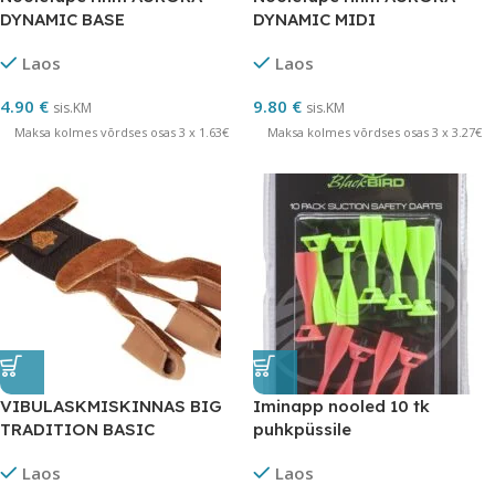
DYNAMIC BASE
DYNAMIC MIDI
Laos
Laos
4.90
€
9.80
€
sis.KM
sis.KM
Maksa kolmes võrdses osas 3 x 1.63€
Maksa kolmes võrdses osas 3 x 3.27€
VIBULASKMISKINNAS BIG
Iminapp nooled 10 tk
TRADITION BASIC
puhkpüssile
Laos
Laos