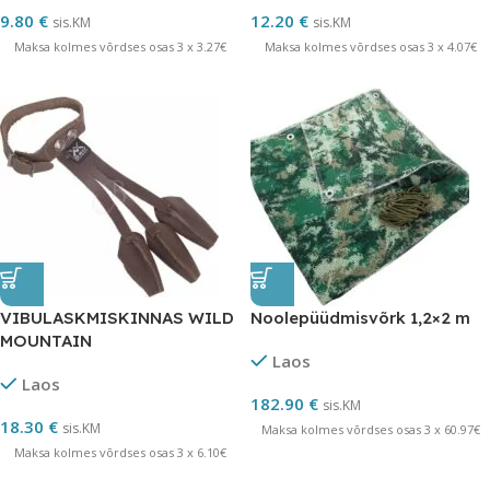
9.80
€
12.20
€
sis.KM
sis.KM
Maksa kolmes võrdses osas 3 x 3.27€
Maksa kolmes võrdses osas 3 x 4.07€
VIBULASKMISKINNAS WILD
Noolepüüdmisvõrk 1,2×2 m
MOUNTAIN
Laos
Laos
182.90
€
sis.KM
18.30
€
sis.KM
Maksa kolmes võrdses osas 3 x 60.97€
Maksa kolmes võrdses osas 3 x 6.10€