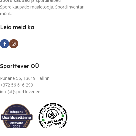
Spordikaubad
ja sporditarbed.
Spordikaupade maaletooja. Spordiinventari
müük.
Leia meid ka
Sportfever OÜ
Punane 56, 13619 Tallinn
+372 56 616 299
info(at)sportfever.ee