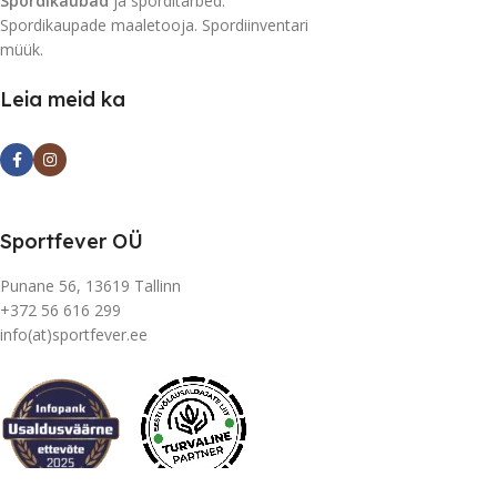
Spordikaubad
ja sporditarbed.
Spordikaupade maaletooja. Spordiinventari
müük.
Leia meid ka
Sportfever OÜ
Punane 56, 13619 Tallinn
+372 56 616 299
info(at)sportfever.ee