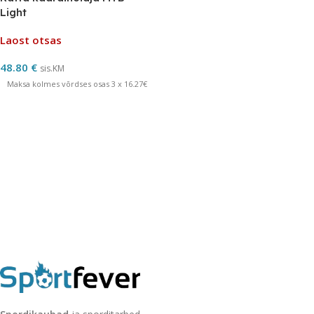
Light
Laost otsas
48.80
€
sis.KM
Maksa kolmes võrdses osas 3 x 16.27€