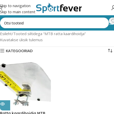
Skip to navigation
Skip to main content
Esileht
Tooted siltidega “MTB ratta kaardihoidja”
Kuvatakse üksik tulemus
KATEGOORIAD
Ratta kaardihoidja MTB