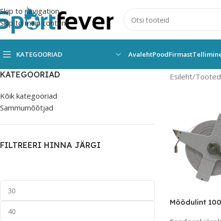
Skip to navigation
Skip to main content
KATEGOORIAD
Avaleht
Pood
Firmast
Tellimin
KATEGOORIAD
Esileht
Tooted 
Kõik kategooriad
Sammumõõtjad
FILTREERI HINNA JÄRGI
Mõõdulint 100