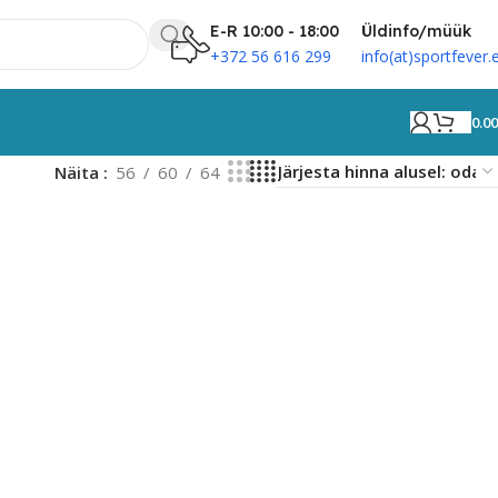
E-R 10:00 - 18:00
Üldinfo/müük
+372 56 616 299
info(at)sportfever.
0.0
Näita
56
60
64