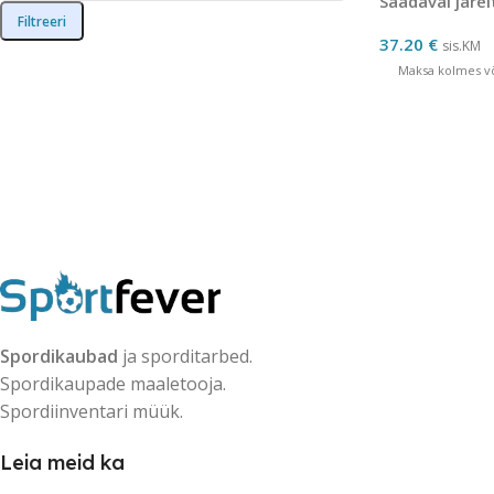
Saadaval järel
Filtreeri
37.20
€
sis.KM
Maksa kolmes võ
Spordikaubad
ja sporditarbed.
Spordikaupade maaletooja.
Spordiinventari müük.
Leia meid ka