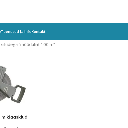
e
Teenused Ja Info
Kontakt
siltidega “mõõdulint 100 m”
 m klaaskiud