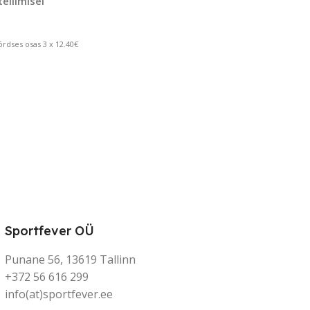
tellimisel
rdses osas 3 x 12.40€
Sportfever OÜ
Punane 56, 13619 Tallinn
+372 56 616 299
info(at)sportfever.ee