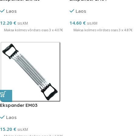
Laos
Laos
12.20
€
14.60
€
sis.KM
sis.KM
Maksa kolmes võrdses osas 3 x 4.07€
Maksa kolmes võrdses osas 3 x 4.87€
Ekspander EM03
Laos
15.20
€
sis.KM