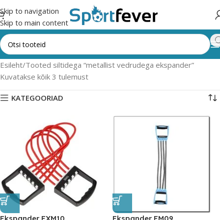
Skip to navigation
Skip to main content
Esileht
Tooted siltidega “metallist vedrudega ekspander”
Kuvatakse kõik 3 tulemust
KATEGOORIAD
Ekspander EXM10
Ekspander EM09