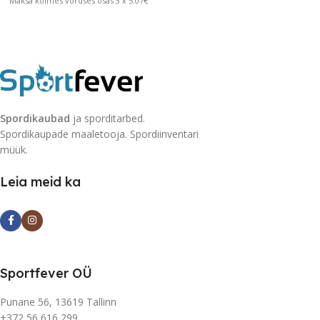
Maksa kolmes võrdses osas 3 x 5.07€
Spordikaubad
ja sporditarbed.
Spordikaupade maaletooja. Spordiinventari
müük.
Leia meid ka
Sportfever OÜ
Punane 56, 13619 Tallinn
+372 56 616 299