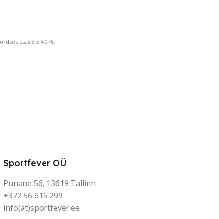
rdses osas 3 x 4.07€
Sportfever OÜ
Punane 56, 13619 Tallinn
+372 56 616 299
info(at)sportfever.ee