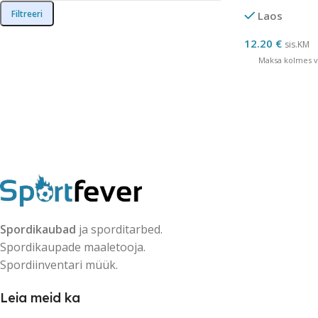
Filtreeri
Laos
12.20
€
sis.KM
Maksa kolmes võ
Spordikaubad
ja sporditarbed.
Spordikaupade maaletooja.
Spordiinventari müük.
Leia meid ka