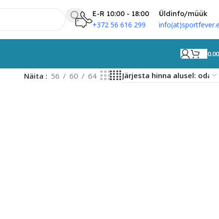
E-R 10:00 - 18:00
Üldinfo/müük
+372 56 616 299
info(at)sportfever.
0.0
Näita
56
60
64