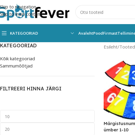
Skip to navigation
Skip to main content
KATEGOORIAD
Avaleht
Pood
Firmast
Tellimin
KATEGOORIAD
Esileht
Tooted 
Kõik kategooriad
Sammumõõtjad
FILTREERI HINNA JÄRGI
Märgistusnum
ümber 1-10