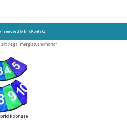
e
Teenused Ja Info
Kontakt
siltidega “märgistusnumbrid”
brid koonuse