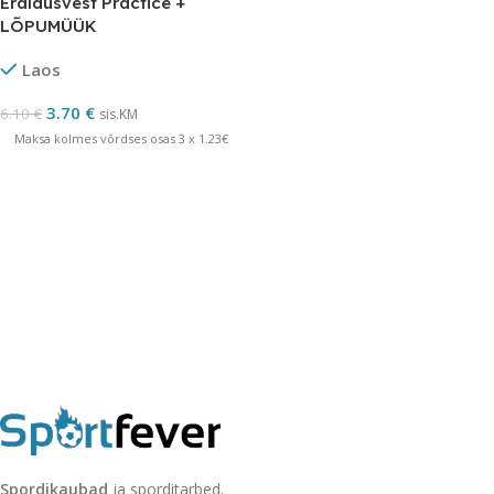
Eraldusvest Practice +
LÕPUMÜÜK
Laos
3.70
€
6.10
€
sis.KM
Maksa kolmes võrdses osas 3 x 1.23€
Spordikaubad
ja sporditarbed.