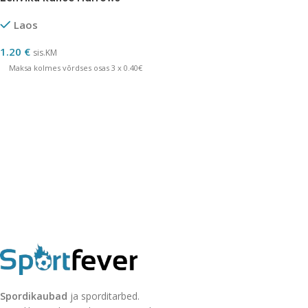
Laos
1.20
€
sis.KM
Maksa kolmes võrdses osas 3 x 0.40€
Spordikaubad
ja sporditarbed.