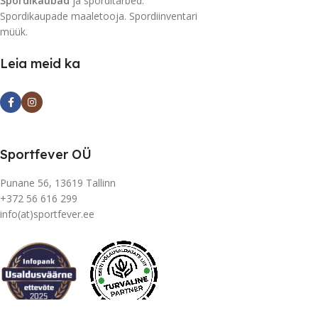
Spordikaubad
ja sporditarbed.
Spordikaupade maaletooja. Spordiinventari
müük.
Leia meid ka
Sportfever OÜ
Punane 56, 13619 Tallinn
+372 56 616 299
info(at)sportfever.ee