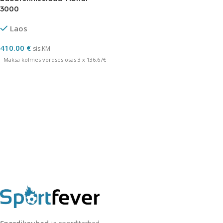
3000
Laos
410.00
€
sis.KM
Maksa kolmes võrdses osas 3 x 136.67€