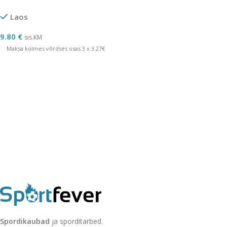
Laos
9.80
€
sis.KM
Maksa kolmes võrdses osas 3 x 3.27€
Spordikaubad
ja sporditarbed.