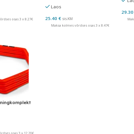
La
Laos
29.3
25.40
€
sis.KM
rdses osas 3 x 8.27€
Mak
Maksa kolmes võrdses osas 3 x 8.47€
eningkomplekt
rdses osas 3 x 12.20€