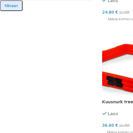
Laos
Filtreeri
24.80
€
sis.KM
Maksa kolmes võ
Kuusnurk tre
Laos
36.60
€
sis.KM
Maksa kolmes võ