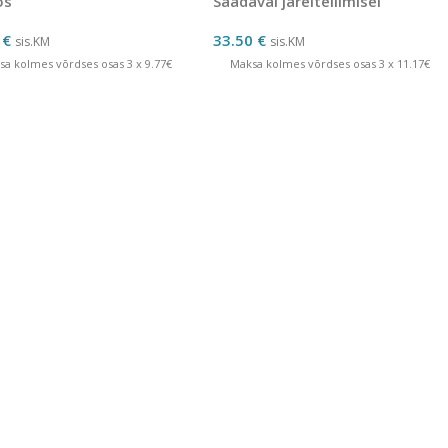
os
Saadaval järeltellimisel
0
€
33.50
€
sis.KM
sis.KM
sa kolmes võrdses osas 3 x 9.77€
Maksa kolmes võrdses osas 3 x 11.17€