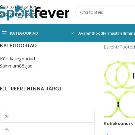
Skip to navigation
Skip to main content
KATEGOORIAD
Avaleht
Pood
Firmast
Tellimin
KATEGOORIAD
Esileht
Tooted 
Kõik kategooriad
Sammumõõtjad
FILTREERI HINNA JÄRGI
Kaheksanurk 