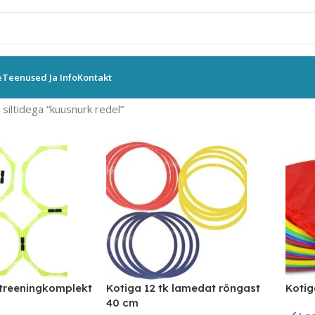
e
Teenused Ja Info
Kontakt
siltidega “kuusnurk redel”
treeningkomplekt
Kotiga 12 tk lamedat rõngast
Kotig
40 cm