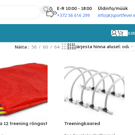
E-R 10:00 - 18:00
Üldinfo/müük
+372 56 616 299
info(at)sportfever.
0.0
Näita
56
60
64
a 12 treening rõngast
Treeningkaared