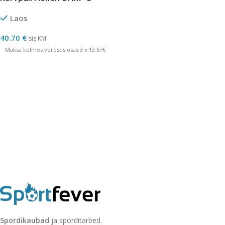
Laos
40.70
€
sis.KM
Maksa kolmes võrdses osas 3 x 13.57€
Spordikaubad
ja sporditarbed.