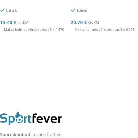
Laos
Laos
13.40
€
20.70
€
sis.KM
sis.KM
Maksa kolmes võrdses osas 3 x 4.47€
Maksa kolmes võrdses osas 3 x 6.90€
Spordikaubad
ja sporditarbed.