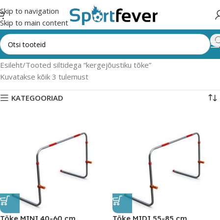
Skip to navigation
Skip to main content
Esileht
Tooted siltidega “kergejõustiku tõke”
Kuvatakse kõik 3 tulemust
KATEGOORIAD
Tõke MINI 40-60 cm
Tõke MIDI 55-85 cm