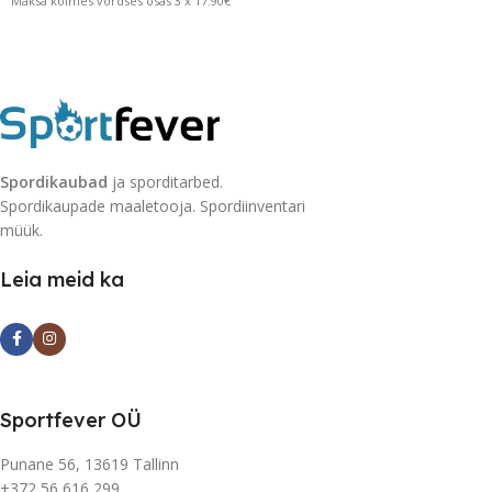
Maksa kolmes võrdses osas 3 x 17.90€
Spordikaubad
ja sporditarbed.
Spordikaupade maaletooja. Spordiinventari
müük.
Leia meid ka
Sportfever OÜ
Punane 56, 13619 Tallinn
+372 56 616 299