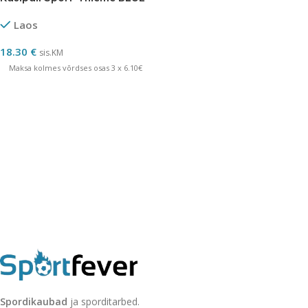
Laos
18.30
€
sis.KM
Maksa kolmes võrdses osas 3 x 6.10€
Spordikaubad
ja sporditarbed.