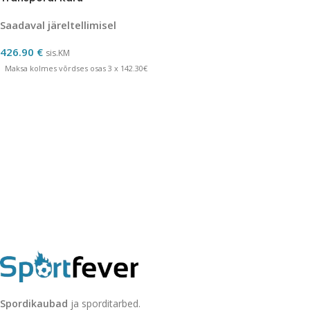
Saadaval järeltellimisel
426.90
€
sis.KM
Maksa kolmes võrdses osas 3 x 142.30€
Spordikaubad
ja sporditarbed.