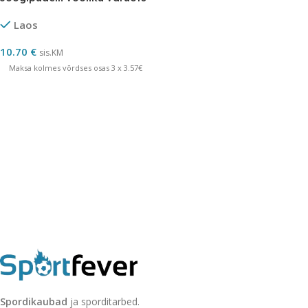
Laos
10.70
€
sis.KM
Maksa kolmes võrdses osas 3 x 3.57€
Spordikaubad
ja sporditarbed.