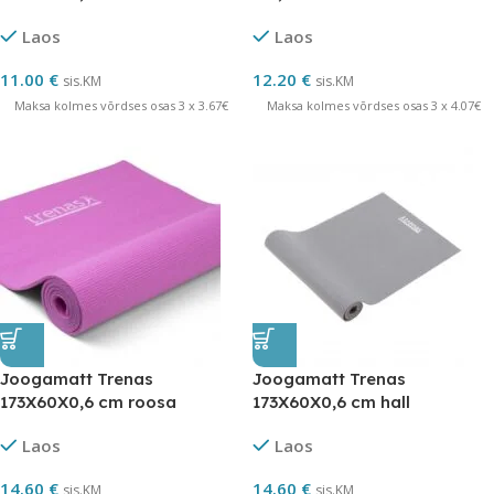
Laos
Laos
11.00
€
12.20
€
sis.KM
sis.KM
Maksa kolmes võrdses osas 3 x 3.67€
Maksa kolmes võrdses osas 3 x 4.07€
Joogamatt Trenas
Joogamatt Trenas
173X60X0,6 cm roosa
173X60X0,6 cm hall
Laos
Laos
14.60
€
14.60
€
sis.KM
sis.KM