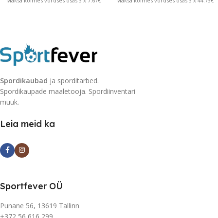
Maksa kolmes võrdses osas 3 x 7.67€
Maksa kolmes võrdses osas 3 x 44.73€
Spordikaubad
ja sporditarbed.
Spordikaupade maaletooja. Spordiinventari
müük.
Leia meid ka
Sportfever OÜ
Punane 56, 13619 Tallinn
+372 56 616 299