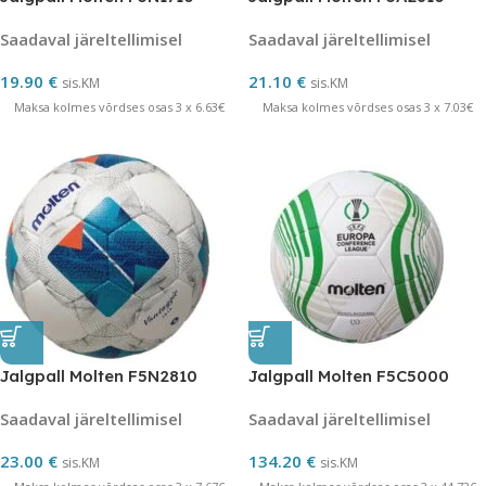
Saadaval järeltellimisel
Saadaval järeltellimisel
19.90
€
21.10
€
sis.KM
sis.KM
Maksa kolmes võrdses osas 3 x 6.63€
Maksa kolmes võrdses osas 3 x 7.03€
Jalgpall Molten F5N2810
Jalgpall Molten F5C5000
Saadaval järeltellimisel
Saadaval järeltellimisel
23.00
€
134.20
€
sis.KM
sis.KM