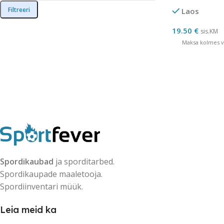
Filtreeri
Laos
19.50
€
sis.KM
Maksa kolmes võ
Spordikaubad
ja sporditarbed.
Spordikaupade maaletooja.
Spordiinventari müük.
Leia meid ka