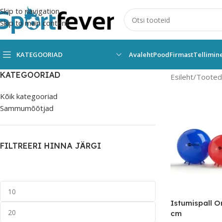
Skip to navigation
Skip to main content
KATEGOORIAD
Avaleht
Pood
Firmast
Tellimin
KATEGOORIAD
Esileht
Tooted 
Kõik kategooriad
Sammumõõtjad
FILTREERI HINNA JÄRGI
Istumispall Or
cm