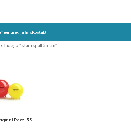
e
Teenused Ja Info
Kontakt
siltidega “istumispall 55 cm”
iginal Pezzi 55