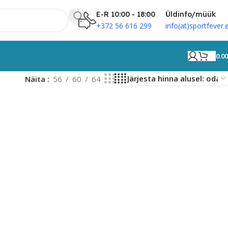
E-R 10:00 - 18:00
Üldinfo/müük
+372 56 616 299
info(at)sportfever.
0.0
Näita
56
60
64