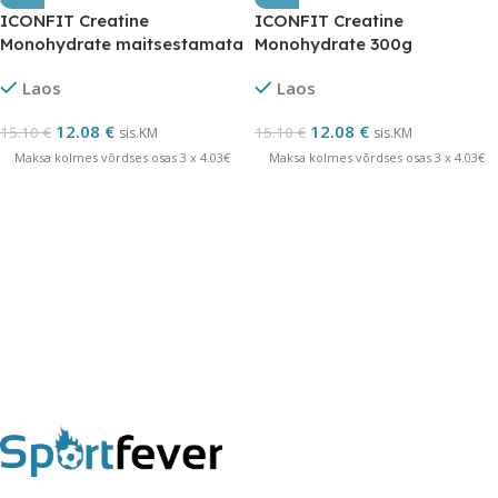
ICONFIT Creatine
ICONFIT Creatine
Monohydrate maitsestamata
Monohydrate 300g
jõhvikamaitseline
Laos
Laos
12.08
€
12.08
€
15.10
€
15.10
€
sis.KM
sis.KM
Maksa kolmes võrdses osas 3 x 4.03€
Maksa kolmes võrdses osas 3 x 4.03€