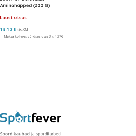
Aminohapped (300 G)
Laost otsas
13.10
€
sis.KM
Maksa kolmes võrdses osas 3 x 4.37€
Spordikaubad
ja sporditarbed.