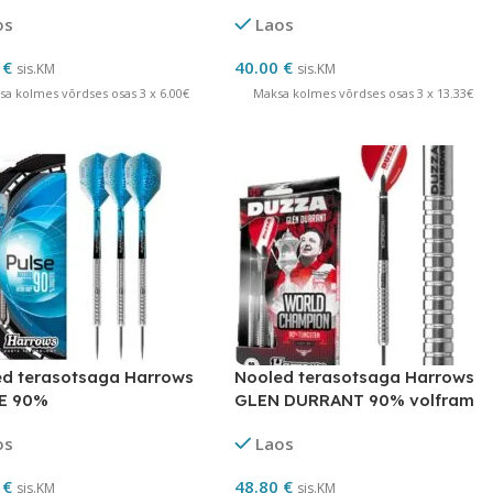
os
Laos
0
€
40.00
€
sis.KM
sis.KM
sa kolmes võrdses osas 3 x 6.00€
Maksa kolmes võrdses osas 3 x 13.33€
d terasotsaga Harrows
Nooled terasotsaga Harrows
E 90%
GLEN DURRANT 90% volfram
os
Laos
0
€
48.80
€
sis.KM
sis.KM