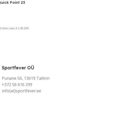
uick Point 23
rdses osas 3 x 50.00€
Sportfever OÜ
Punane 56, 13619 Tallinn
+372 56 616 299
info(at)sportfever.ee