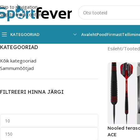
Skip to navigation
Skip to main content
KATEGOORIAD
Avaleht
Pood
Firmast
Tellimin
KATEGOORIAD
Esileht
Tooted 
Kõik kategooriad
Sammumõõtjad
FILTREERI HINNA JÄRGI
Nooled teras
ACE