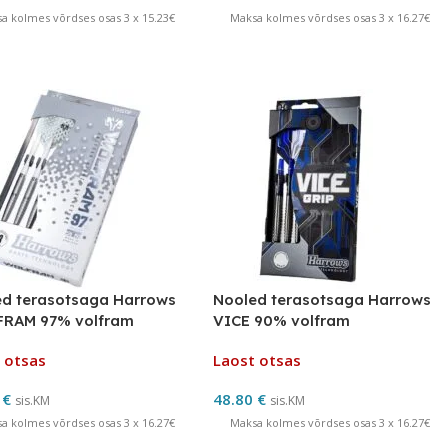
a kolmes võrdses osas 3 x 15.23€
Maksa kolmes võrdses osas 3 x 16.27€
d terasotsaga Harrows
Nooled terasotsaga Harrows
RAM 97% volfram
VICE 90% volfram
 otsas
Laost otsas
0
€
48.80
€
sis.KM
sis.KM
a kolmes võrdses osas 3 x 16.27€
Maksa kolmes võrdses osas 3 x 16.27€