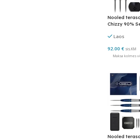
Nooled teras
Chizzy 90% Se
Point
Laos
92.00
€
sis.KM
Maksa kolmes võ
Nooled teras