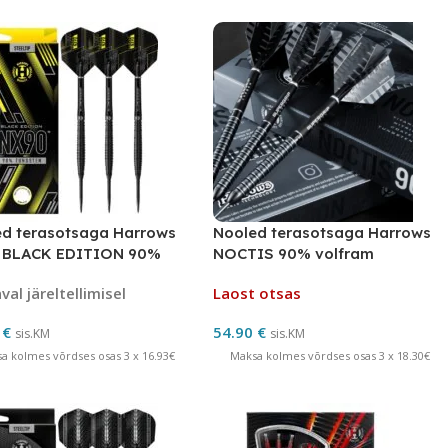
d terasotsaga Harrows
Nooled terasotsaga Harrows
 BLACK EDITION 90%
NOCTIS 90% volfram
am
al järeltellimisel
Laost otsas
0
€
54.90
€
sis.KM
sis.KM
a kolmes võrdses osas 3 x 16.93€
Maksa kolmes võrdses osas 3 x 18.30€