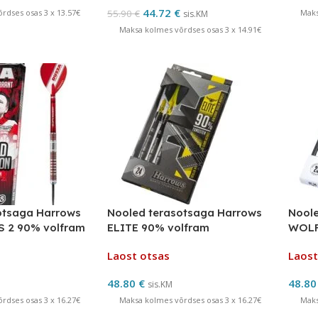
44.72
€
rdses osas 3 x 13.57€
55.90
€
Maks
sis.KM
Maksa kolmes võrdses osas 3 x 14.91€
otsaga Harrows
Nooled terasotsaga Harrows
Noole
 2 90% volfram
ELITE 90% volfram
WOLF
Laost otsas
Laost
48.80
€
48.8
sis.KM
rdses osas 3 x 16.27€
Maksa kolmes võrdses osas 3 x 16.27€
Maks