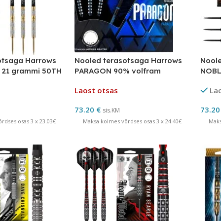
otsaga Harrows
Nooled terasotsaga Harrows
Noole
21 grammi 50TH
PARAGON 90% volfram
NOBL
Y LAUNCH
Laost otsas
La
73.20
€
73.2
sis.KM
rdses osas 3 x 23.03€
Maksa kolmes võrdses osas 3 x 24.40€
Maks