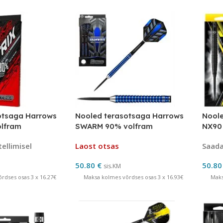
otsaga Harrows
Nooled terasotsaga Harrows
Noole
lfram
SWARM 90% volfram
NX90
volfr
tellimisel
Laost otsas
Saadav
50.80
€
50.8
sis.KM
rdses osas 3 x 16.27€
Maksa kolmes võrdses osas 3 x 16.93€
Maks