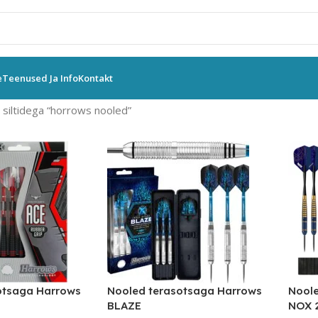
e
Teenused Ja Info
Kontakt
siltidega “horrows nooled”
otsaga Harrows
Nooled terasotsaga Harrows
Noole
BLAZE
NOX 