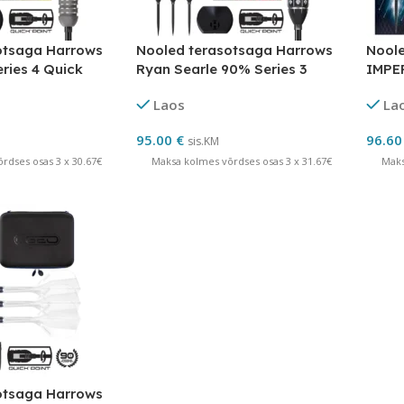
otsaga Harrows
Nooled terasotsaga Harrows
Noole
ries 4 Quick
Ryan Searle 90% Series 3
IMPE
Quick Point
volfr
Laos
La
95.00
€
96.6
sis.KM
rdses osas 3 x 30.67€
Maksa kolmes võrdses osas 3 x 31.67€
Maks
otsaga Harrows