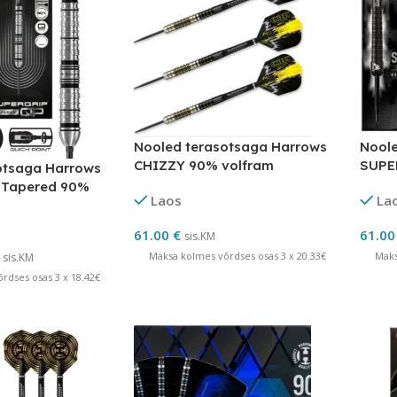
Nooled terasotsaga Harrows
Noole
CHIZZY 90% volfram
SUPE
otsaga Harrows
EDIT
 Tapered 90%
Laos
La
61.00
€
61.0
sis.KM
Maksa kolmes võrdses osas 3 x 20.33€
Maks
sis.KM
rdses osas 3 x 18.42€