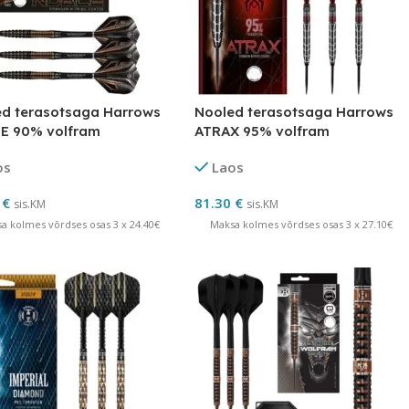
d terasotsaga Harrows
Nooled terasotsaga Harrows
E 90% volfram
ATRAX 95% volfram
os
Laos
0
€
81.30
€
sis.KM
sis.KM
a kolmes võrdses osas 3 x 24.40€
Maksa kolmes võrdses osas 3 x 27.10€