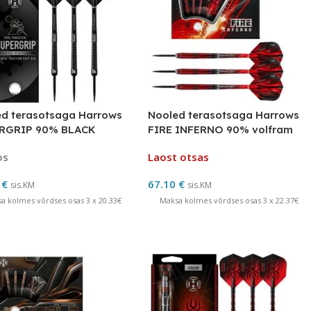
d terasotsaga Harrows
Nooled terasotsaga Harrows
RGRIP 90% BLACK
FIRE INFERNO 90% volfram
ION
os
Laost otsas
0
€
67.10
€
sis.KM
sis.KM
a kolmes võrdses osas 3 x 20.33€
Maksa kolmes võrdses osas 3 x 22.37€