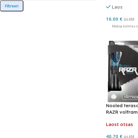
Filtreeri
Laos
16.00
€
sis.KM
Maksa kolmes võ
Nooled teras
RAZR volfra
Laost otsas
40.70
€
sis.KM