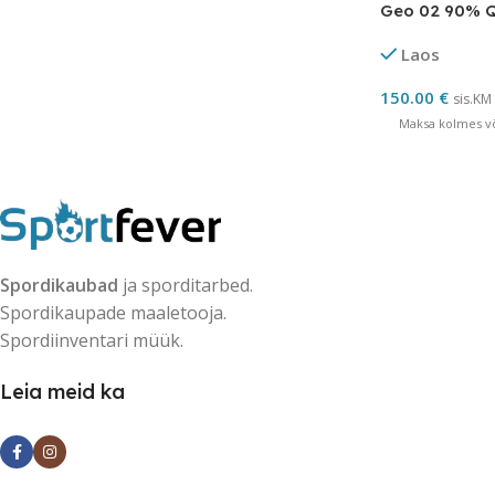
Geo 02 90% Q
grammi
Laos
150.00
€
sis.KM
Maksa kolmes võ
Spordikaubad
ja sporditarbed.
Spordikaupade maaletooja.
Spordiinventari müük.
Leia meid ka