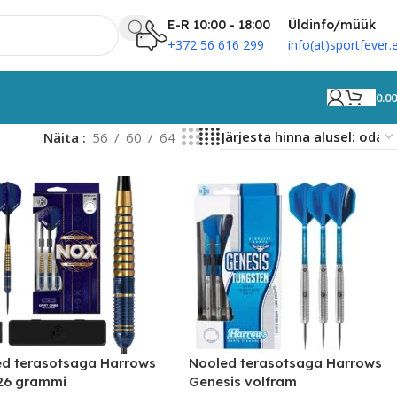
E-R 10:00 - 18:00
Üldinfo/müük
+372 56 616 299
info(at)sportfever.
0.0
Näita
56
60
64
d terasotsaga Harrows
Nooled terasotsaga Harrows
26 grammi
Genesis volfram