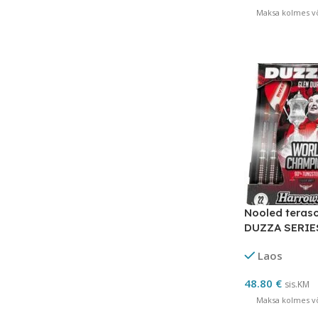
Maksa kolmes võ
Nooled teras
DUZZA SERIES
Laos
48.80
€
sis.KM
Maksa kolmes võ