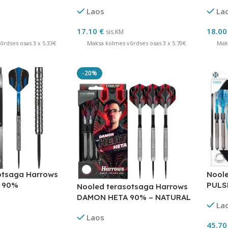
Laos
La
17.10
€
18.0
sis.KM
rdses osas 3 x 5.33€
Maksa kolmes võrdses osas 3 x 5.70€
Mak
-20%
otsaga Harrows
Noole
m 90%
PULS
Nooled terasotsaga Harrows
DAMON HETA 90% – NATURAL
La
Laos
45.7