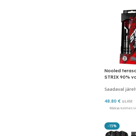
Nooled teras
STRIX 90% vo
Saadaval järel
48.80
€
sis.KM
Maksa kolmes võ
-15%