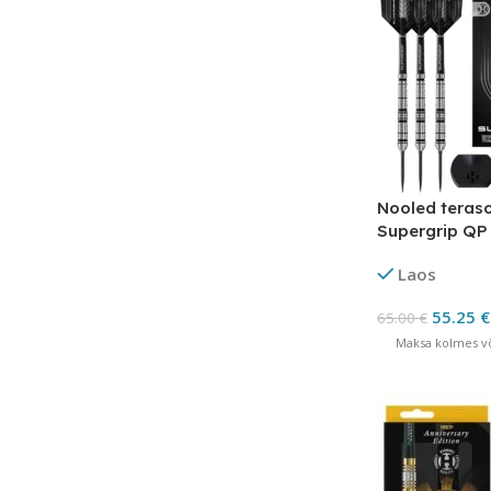
Nooled teras
Supergrip QP
Quick Point
Laos
55.25
€
65.00
€
Maksa kolmes võ