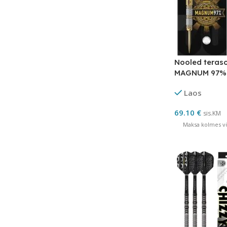
Nooled teras
MAGNUM 97% 
ANNIVERSAR
Laos
69.10
€
sis.KM
Maksa kolmes võ