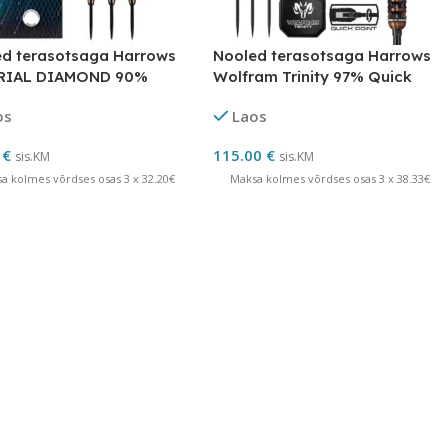
d terasotsaga Harrows
Nooled terasotsaga Harrows
RIAL DIAMOND 90%
Wolfram Trinity 97% Quick
am
Point
os
Laos
0
€
115.00
€
sis.KM
sis.KM
a kolmes võrdses osas 3 x 32.20€
Maksa kolmes võrdses osas 3 x 38.33€