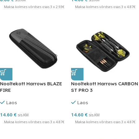
Maksa kolmes võrdses osas 3 x 2.93€
Maksa kolmes võrdses osas 3 x 4.87€
Nooltekott Harrows BLAZE
Nooltekott Harrows CARBON
FIRE
ST PRO 3
Laos
Laos
14.60
€
14.60
€
sis.KM
sis.KM
Maksa kolmes võrdses osas 3 x 4.87€
Maksa kolmes võrdses osas 3 x 4.87€