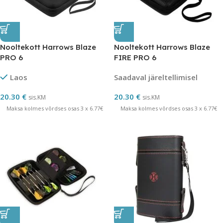
Nooltekott Harrows Blaze
Nooltekott Harrows Blaze
PRO 6
FIRE PRO 6
Laos
Saadaval järeltellimisel
20.30
€
20.30
€
sis.KM
sis.KM
Maksa kolmes võrdses osas 3 x 6.77€
Maksa kolmes võrdses osas 3 x 6.77€