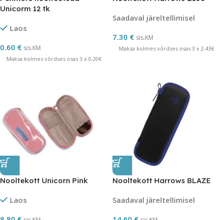
Unicorm 12 tk
Saadaval järeltellimisel
Laos
7.30
€
sis.KM
0.60
€
sis.KM
Maksa kolmes võrdses osas 3 x 2.43€
Maksa kolmes võrdses osas 3 x 0.20€
Nooltekott Unicorn Pink
Nooltekott Harrows BLAZE
Laos
Saadaval järeltellimisel
8.80
€
14.60
€
sis.KM
sis.KM