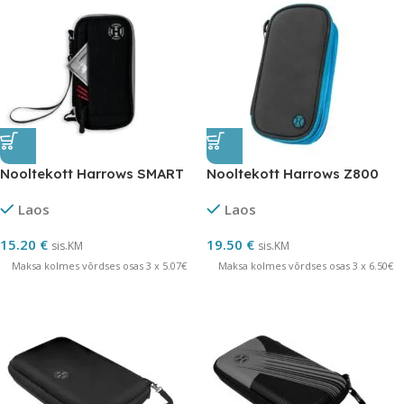
Nooltekott Harrows SMART
Nooltekott Harrows Z800
Laos
Laos
15.20
€
19.50
€
sis.KM
sis.KM
Maksa kolmes võrdses osas 3 x 5.07€
Maksa kolmes võrdses osas 3 x 6.50€