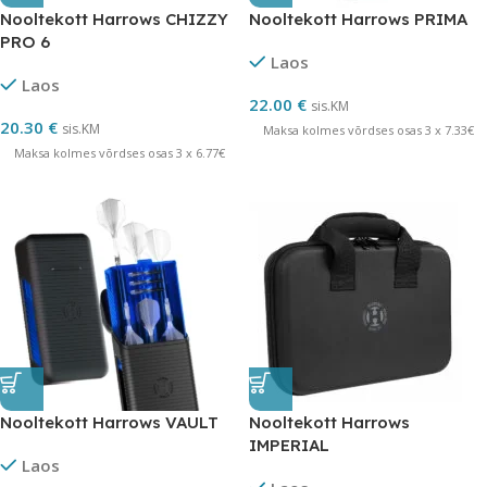
Nooltekott Harrows CHIZZY
Nooltekott Harrows PRIMA
PRO 6
Laos
Laos
22.00
€
sis.KM
20.30
€
sis.KM
Maksa kolmes võrdses osas 3 x 7.33€
Maksa kolmes võrdses osas 3 x 6.77€
Nooltekott Harrows VAULT
Nooltekott Harrows
IMPERIAL
Laos