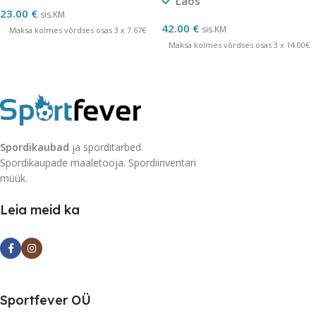
Laos
23.00
€
sis.KM
42.00
€
sis.KM
Maksa kolmes võrdses osas 3 x 7.67€
Maksa kolmes võrdses osas 3 x 14.00€
Spordikaubad
ja sporditarbed.
Spordikaupade maaletooja. Spordiinventari
müük.
Leia meid ka
Sportfever OÜ