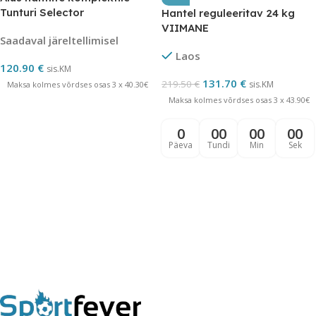
Tunturi Selector
Hantel reguleeritav 24 kg
VIIMANE
Saadaval järeltellimisel
Laos
120.90
€
sis.KM
131.70
€
219.50
€
sis.KM
Maksa kolmes võrdses osas 3 x 40.30€
Maksa kolmes võrdses osas 3 x 43.90€
0
00
00
00
Päeva
Tundi
Min
Sek