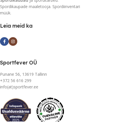
Spordikaubad
ja sporditarbed.
Spordikaupade maaletooja. Spordiinventari
müük.
Leia meid ka
Sportfever OÜ
Punane 56, 13619 Tallinn
+372 56 616 299
info(at)sportfever.ee