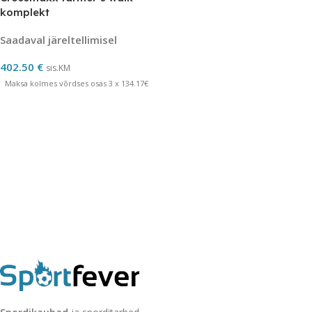
komplekt
Saadaval järeltellimisel
402.50
€
sis.KM
Maksa kolmes võrdses osas 3 x 134.17€