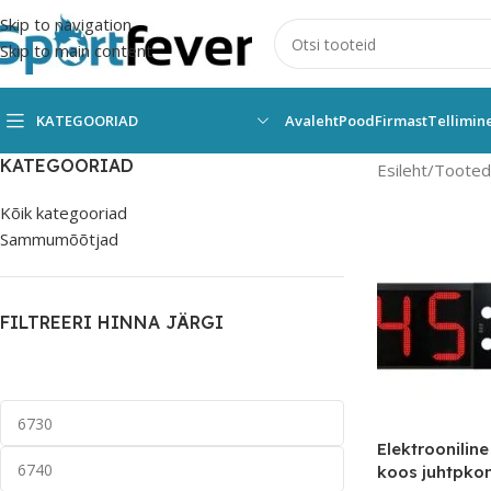
Skip to navigation
Skip to main content
KATEGOORIAD
Avaleht
Pood
Firmast
Tellimin
KATEGOORIAD
Esileht
Tooted 
Kõik kategooriad
Sammumõõtjad
FILTREERI HINNA JÄRGI
Elektroonilin
koos juhtpko