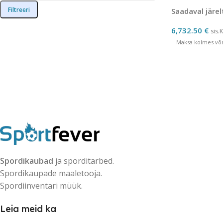
Filtreeri
Saadaval järel
6,732.50
€
sis.
Maksa kolmes võrd
Spordikaubad
ja sporditarbed.
Spordikaupade maaletooja.
Spordiinventari müük.
Leia meid ka