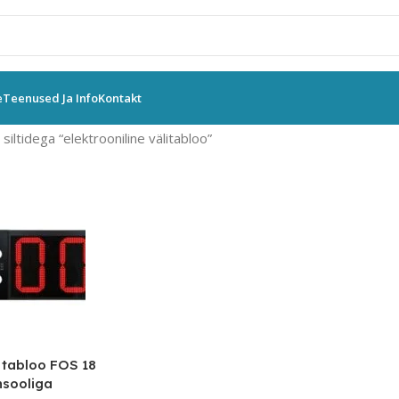
e
Teenused Ja Info
Kontakt
siltidega “elektrooniline välitabloo”
e tabloo FOS 18
nsooliga