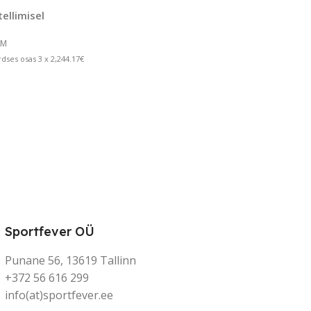
tellimisel
KM
ses osas 3 x 2,244.17€
Sportfever OÜ
Punane 56, 13619 Tallinn
+372 56 616 299
info(at)sportfever.ee