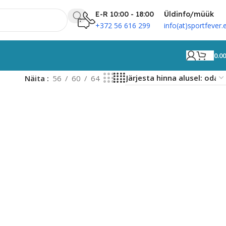
E-R 10:00 - 18:00
Üldinfo/müük
+372 56 616 299
info(at)sportfever.
0.0
Näita
56
60
64