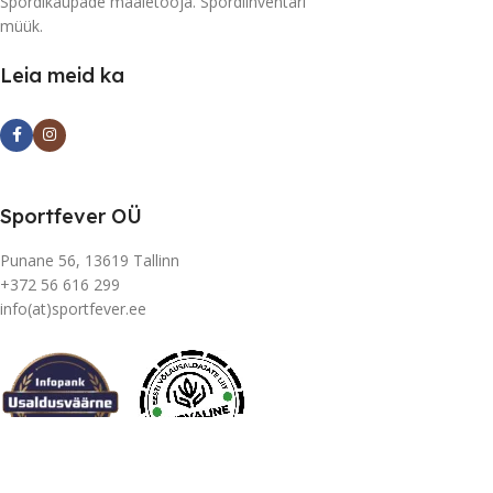
Spordikaupade maaletooja. Spordiinventari
müük.
Leia meid ka
Sportfever OÜ
Punane 56, 13619 Tallinn
+372 56 616 299
info(at)sportfever.ee