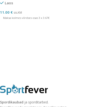
Laos
11.00
€
sis.KM
Maksa kolmes võrdses osas 3 x 3.67€
Spordikaubad
ja sporditarbed.