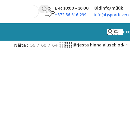
E-R 10:00 - 18:00
Üldinfo/müük
+372 56 616 299
info(at)sportfever.
0.0
Näita
56
60
64