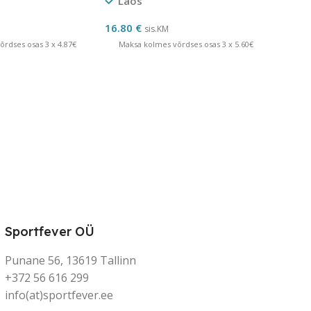
Laos
16.80
€
sis.KM
rdses osas 3 x 4.87€
Maksa kolmes võrdses osas 3 x 5.60€
Sportfever OÜ
Punane 56, 13619 Tallinn
+372 56 616 299
info(at)sportfever.ee