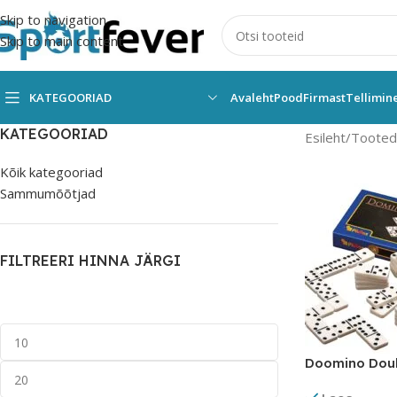
Skip to navigation
Skip to main content
KATEGOORIAD
Avaleht
Pood
Firmast
Tellimin
KATEGOORIAD
Esileht
Tooted 
Kõik kategooriad
Sammumõõtjad
FILTREERI HINNA JÄRGI
Doomino Doub