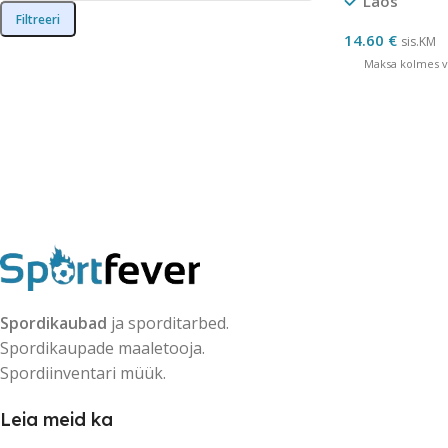
Laos
Filtreeri
14.60
€
sis.KM
Maksa kolmes võ
Spordikaubad
ja sporditarbed.
Spordikaupade maaletooja.
Spordiinventari müük.
Leia meid ka