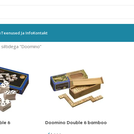
e
Teenused Ja Info
Kontakt
siltidega “Doomino”
le 6
Doomino Double 6 bamboo