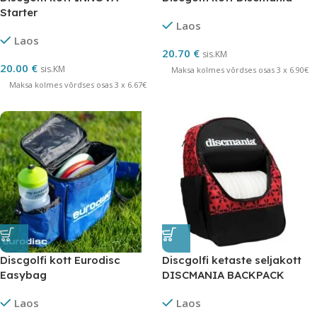
Starter
Laos
Laos
20.70
€
sis.KM
20.00
€
sis.KM
Maksa kolmes võrdses osas 3 x 6.90€
Maksa kolmes võrdses osas 3 x 6.67€
Discgolfi kott Eurodisc
Discgolfi ketaste seljakott
Easybag
DISCMANIA BACKPACK
FANATIC GO
Laos
Laos