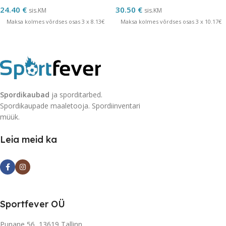
24.40
€
30.50
€
sis.KM
sis.KM
Maksa kolmes võrdses osas 3 x 8.13€
Maksa kolmes võrdses osas 3 x 10.17€
Spordikaubad
ja sporditarbed.
Spordikaupade maaletooja. Spordiinventari
müük.
Leia meid ka
Sportfever OÜ
Punane 56, 13619 Tallinn