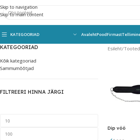
Skip to navigation
Skip to main content
KATEGOORIAD
Avaleht
Pood
Firmast
Tellimin
KATEGOORIAD
Esileht
Tooted 
Kõik kategooriad
Sammumõõtjad
FILTREERI HINNA JÄRGI
Dip vöö