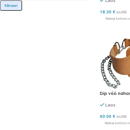
Laos
Filtreeri
18.30
€
sis.KM
Maksa kolmes võ
Dip vöö naha
Laos
60.00
€
sis.KM
Maksa kolmes võ