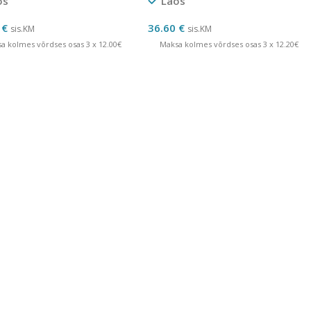
os
Laos
0
€
36.60
€
sis.KM
sis.KM
a kolmes võrdses osas 3 x 12.00€
Maksa kolmes võrdses osas 3 x 12.20€