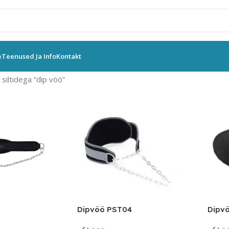
e
Teenused Ja Info
Kontakt
siltidega “dip vöö”
Dipvöö PST04
Dipv