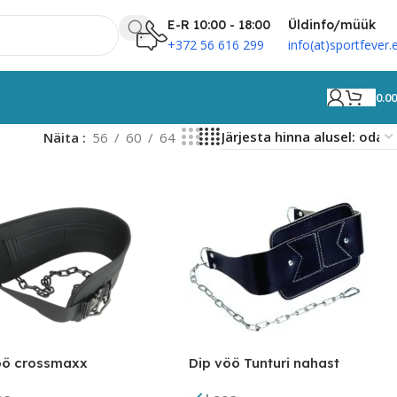
E-R 10:00 - 18:00
Üldinfo/müük
+372 56 616 299
info(at)sportfever.
0.0
Näita
56
60
64
öö crossmaxx
Dip vöö Tunturi nahast