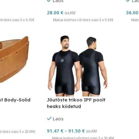
Laos
La
28.00
€
36.0
sis.KM
rdses osas 3 x 6.10€
Maksa kolmes võrdses osas 3 x 9.33€
Maks
st Body-Solid
Jõutõste trikoo IPF poolt
heaks kiidetud
Laos
91.47
€
–
91.50
€
sis.KM
rdses osas 3 x 20.00€
Maksa kolmes võrdses osas 3 x 30.49€