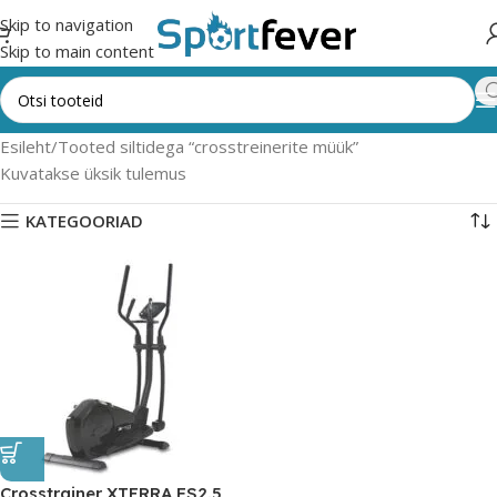
Skip to navigation
Skip to main content
Esileht
Tooted siltidega “crosstreinerite müük”
Kuvatakse üksik tulemus
KATEGOORIAD
Crosstrainer XTERRA FS2.5