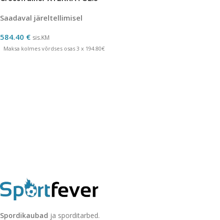
Saadaval järeltellimisel
584.40
€
sis.KM
Maksa kolmes võrdses osas 3 x 194.80€
Spordikaubad
ja sporditarbed.