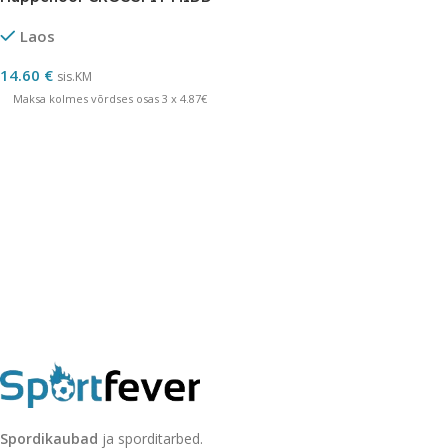
Laos
14.60
€
sis.KM
Maksa kolmes võrdses osas 3 x 4.87€
Spordikaubad
ja sporditarbed.