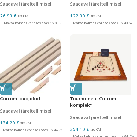
Saadaval järeltellimisel
Saadaval järeltellimisel
26.90
€
122.00
€
sis.KM
sis.KM
Maksa kolmes võrdses osas 3 x 8.97€
Maksa kolmes võrdses osas 3 x 40.67€
Carrom lauajalad
Tournament Carrom
komplekt
Saadaval järeltellimisel
Saadaval järeltellimisel
134.20
€
sis.KM
254.10
€
sis.KM
Maksa kolmes võrdses osas 3 x 44.73€
Maksa kolmes võrdses osas 3 x 84.70€