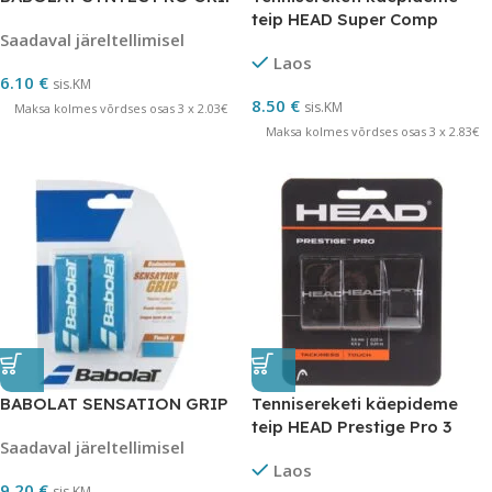
teip HEAD Super Comp
Saadaval järeltellimisel
Laos
6.10
€
sis.KM
8.50
€
sis.KM
Maksa kolmes võrdses osas 3 x 2.03€
Maksa kolmes võrdses osas 3 x 2.83€
BABOLAT SENSATION GRIP
Tennisereketi käepideme
teip HEAD Prestige Pro 3
Saadaval järeltellimisel
Laos
9.20
€
sis.KM