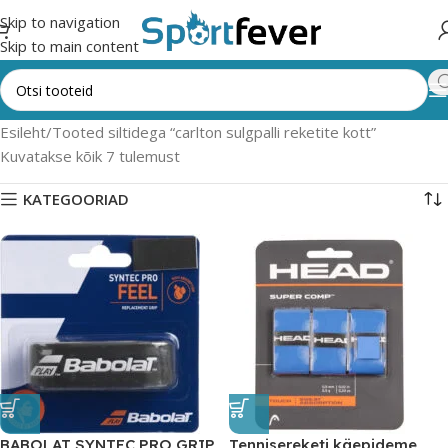
Skip to navigation
Skip to main content
Esileht
Tooted siltidega “carlton sulgpalli reketite kott”
Kuvatakse kõik 7 tulemust
KATEGOORIAD
BABOLAT SYNTEC PRO GRIP
Tennisereketi käepideme