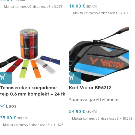
10.00
€
sis.KM
Maksa kolmes võrdses osas 3 x 3.07€
Maksa kolmes võrdses osas 3 x 3.33€
Tennisereketi käepideme
Kott Victor BR6212
teip 0,6 mm komplekt – 24 tk
Saadaval järeltellimisel
erinevad värvid
Laos
54.90
€
sis.KM
35.00
€
sis.KM
Maksa kolmes võrdses osas 3 x 18.30€
Maksa kolmes võrdses osas 3 x 11.67€