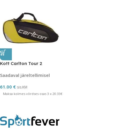
Kott Carlton Tour 2
Saadaval järeltellimisel
61.00
€
sis.KM
Maksa kolmes võrdses osas 3 x 20.33€