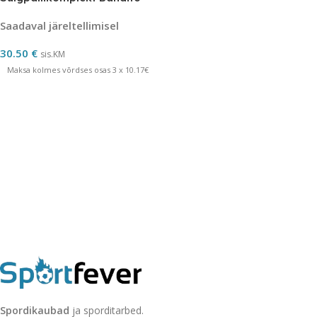
Saadaval järeltellimisel
30.50
€
sis.KM
Maksa kolmes võrdses osas 3 x 10.17€
Spordikaubad
ja sporditarbed.