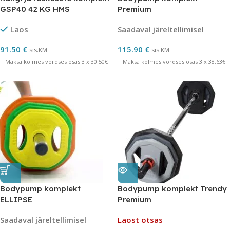
GSP40 42 KG HMS
Premium
Laos
Saadaval järeltellimisel
91.50
€
115.90
€
sis.KM
sis.KM
Maksa kolmes võrdses osas 3 x 30.50€
Maksa kolmes võrdses osas 3 x 38.63€
Bodypump komplekt
Bodypump komplekt Trendy
ELLIPSE
Premium
Saadaval järeltellimisel
Laost otsas