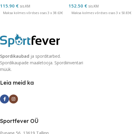
115.90
€
152.50
€
sis.KM
sis.KM
Maksa kolmes võrdses osas 3 x 38.63€
Maksa kolmes võrdses osas 3 x 50.83€
Spordikaubad
ja sporditarbed.
Spordikaupade maaletooja. Spordiinventari
müük.
Leia meid ka
Sportfever OÜ
Punane 56, 13619 Tallinn