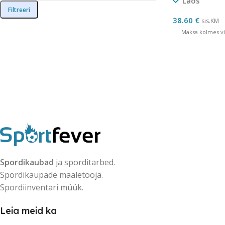
Laos
Filtreeri
38.60
€
sis.KM
Maksa kolmes võ
Spordikaubad
ja sporditarbed.
Spordikaupade maaletooja.
Spordiinventari müük.
Leia meid ka