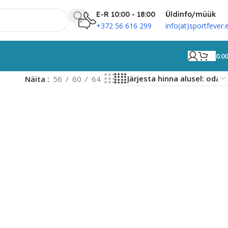
E-R 10:00 - 18:00
Üldinfo/müük
+372 56 616 299
info(at)sportfever.
0.0
Näita
56
60
64