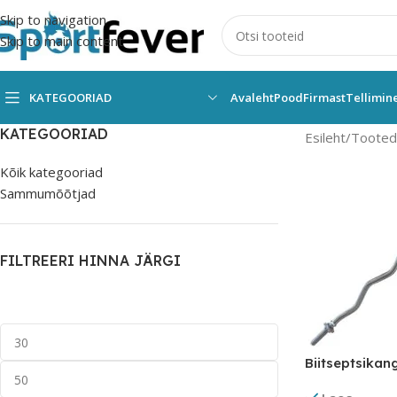
Skip to navigation
Skip to main content
KATEGOORIAD
Avaleht
Pood
Firmast
Tellimin
KATEGOORIAD
Esileht
Tooted 
Kõik kategooriad
Sammumõõtjad
FILTREERI HINNA JÄRGI
Biitseptsika