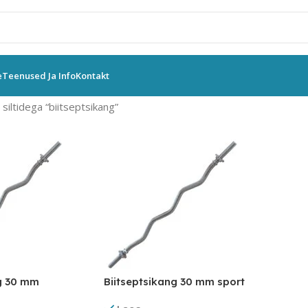
e
Teenused Ja Info
Kontakt
siltidega “biitseptsikang”
ng 30 mm
Biitseptsikang 30 mm sport