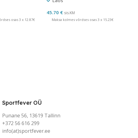
Laos
45.70
€
sis.KM
rdses osas 3 x 12.87€
Maksa kolmes võrdses osas 3 x 15.23€
Sportfever OÜ
Punane 56, 13619 Tallinn
+372 56 616 299
info(at)sportfever.ee