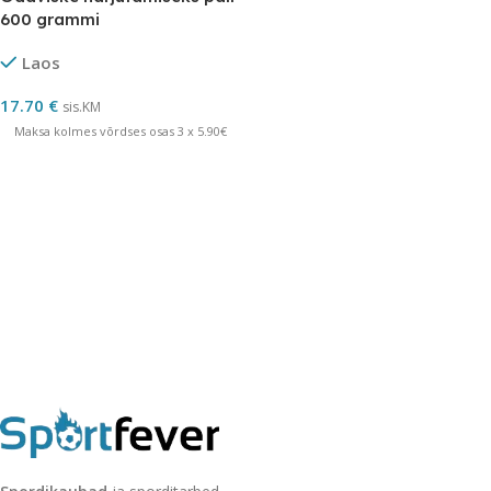
600 grammi
Laos
17.70
€
sis.KM
Maksa kolmes võrdses osas 3 x 5.90€