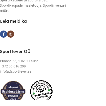
Spordikaubad
ja sporditarbed.
Spordikaupade maaletooja. Spordiinventari
müük.
Leia meid ka
Sportfever OÜ
Punane 56, 13619 Tallinn
+372 56 616 299
info(at)sportfever.ee