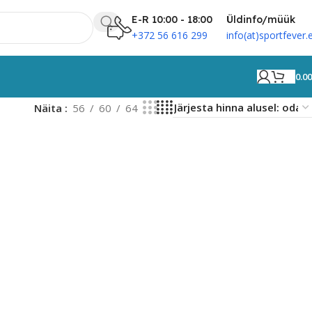
E-R 10:00 - 18:00
Üldinfo/müük
+372 56 616 299
info(at)sportfever.
0.0
Näita
56
60
64