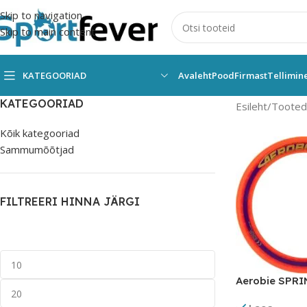
Skip to navigation
Skip to main content
KATEGOORIAD
Avaleht
Pood
Firmast
Tellimin
KATEGOORIAD
Esileht
Tooted 
Kõik kategooriad
Sammumõõtjad
FILTREERI HINNA JÄRGI
Aerobie SPRI