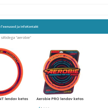
e
Teenused Ja Info
Kontakt
siltidega “aerobie”
NT lendav ketas
Aerobie PRO lendav ketas