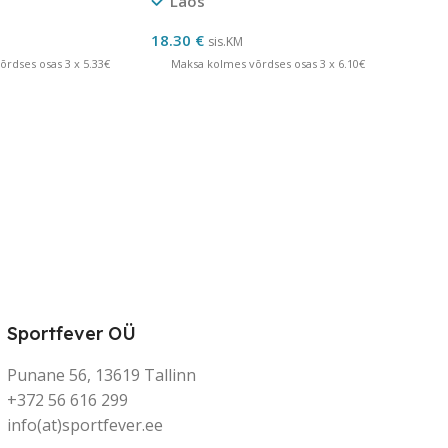
Laos
18.30
€
sis.KM
rdses osas 3 x 5.33€
Maksa kolmes võrdses osas 3 x 6.10€
Sportfever OÜ
Punane 56, 13619 Tallinn
+372 56 616 299
info(at)sportfever.ee