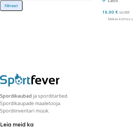
Laos
Filtreeri
16.00
€
sis.KM
Maksa kolmes võ
Spordikaubad
ja sporditarbed.
Spordikaupade maaletooja.
Spordiinventari müük.
Leia meid ka