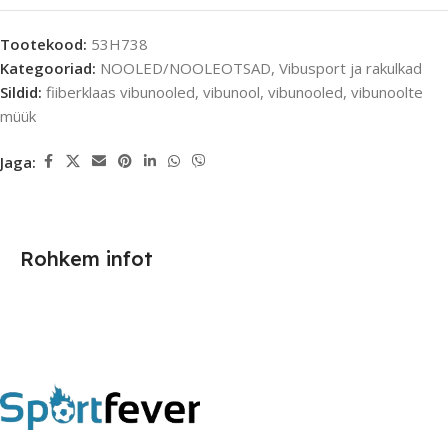
Tootekood:
53H738
Kategooriad:
NOOLED/NOOLEOTSAD
,
Vibusport ja rakulkad
Sildid:
fiiberklaas vibunooled
,
vibunool
,
vibunooled
,
vibunoolte
müük
Jaga:
Rohkem infot