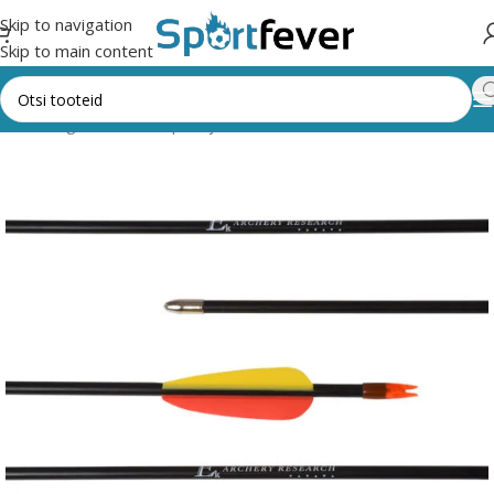
Skip to navigation
Skip to main content
Kõik kategooriad
Vibusport ja rakulkad
NOOLED/NOOLEOTSAD