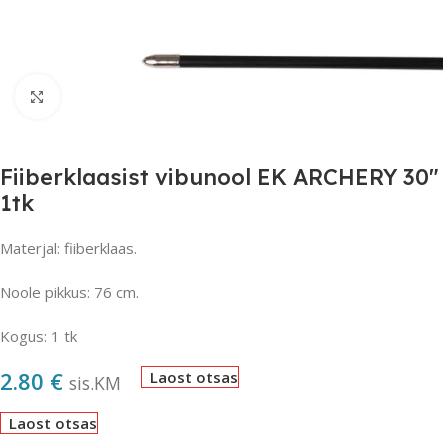
Suurendamiseks klõpsake
Fiiberklaasist vibunool EK ARCHERY 30″
1tk
Materjal: fiiberklaas.
Noole pikkus: 76 cm.
Kogus: 1 tk
2.80
€
Laost otsas
sis.KM
Laost otsas