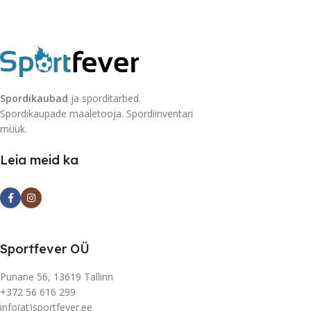
Spordikaubad
ja sporditarbed.
Spordikaupade maaletooja. Spordiinventari
müük.
Leia meid ka
Sportfever OÜ
Punane 56, 13619 Tallinn
+372 56 616 299
info(at)sportfever.ee