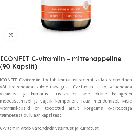
Suurendamiseks klõpsake
ICONFIT C-vitamiin – mittehappeline
(90 Kapslit)
ICONFIT C-vitamiin
toetab immuunsüsteemi, aidates ennetad
või leevendada külmetushaigusi. C-vitamiin aitab vähendada
väsimust ja kurnatust. Lisaks on see oluline kollageeni
moodustamisel ja vajalik komponent raua imendumisel. Meie
vitamiinikapslid on toodetud ainult kõrgeima kvaliteediga
taimsetest pullulaanikapslitest.
C-vitamiin aitab vähendada väsimust ja kurnatust.