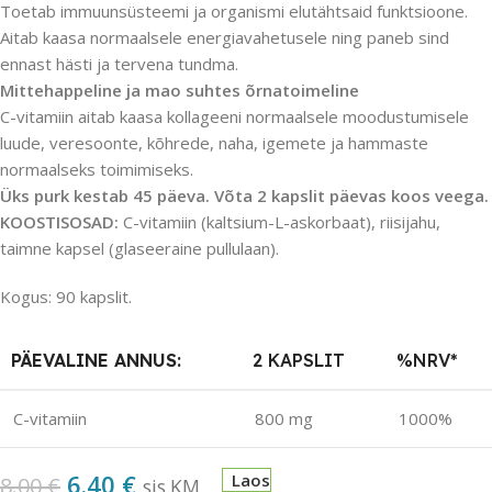
Toetab immuunsüsteemi ja organismi elutähtsaid funktsioone.
Aitab kaasa normaalsele energiavahetusele ning paneb sind
ennast hästi ja tervena tundma.
Mittehappeline ja mao suhtes õrnatoimeline
C-vitamiin aitab kaasa kollageeni normaalsele moodustumisele
luude, veresoonte, kõhrede, naha, igemete ja hammaste
normaalseks toimimiseks.
Üks purk kestab 45 päeva. Võta 2 kapslit päevas koos veega.
KOOSTISOSAD:
C-vitamiin (kaltsium-L-askorbaat), riisijahu,
taimne kapsel (glaseeraine pullulaan).
Kogus: 90 kapslit.
PÄEVALINE ANNUS:
2 KAPSLIT
%NRV*
C-vitamiin
800 mg
1000%
6.40
€
Laos
8.00
€
sis.KM