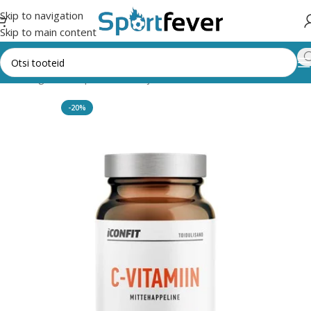
Skip to navigation
Skip to main content
õik kategooriad
Spordi, dieet- ja tervisetoidud
KAPSLITOOTED
-20%