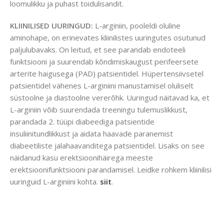
loomulikku ja puhast toidulisandit.
KLIINILISED UURINGUD:
L-arginiin, pooleldi oluline
aminohape, on erinevates kliinilistes uuringutes osutunud
paljulubavaks. On leitud, et see parandab endoteeli
funktsiooni ja suurendab kõndimiskaugust perifeersete
arterite haigusega (PAD) patsientidel. Hüpertensiivsetel
patsientidel vähenes L-arginiini manustamisel oluliselt
süstoolne ja diastoolne vererõhk. Uuringud näitavad ka, et
L-arginiin võib suurendada treeningu tulemuslikkust,
parandada 2. tüüpi diabeediga patsientide
insuliinitundlikkust ja aidata haavade paranemist
diabeetiliste jalahaavanditega patsientidel. Lisaks on see
näidanud kasu erektsioonihäirega meeste
erektsioonifunktsiooni parandamisel. Leidke rohkem kliinilisi
uuringuid L-arginiini kohta.
siit
.