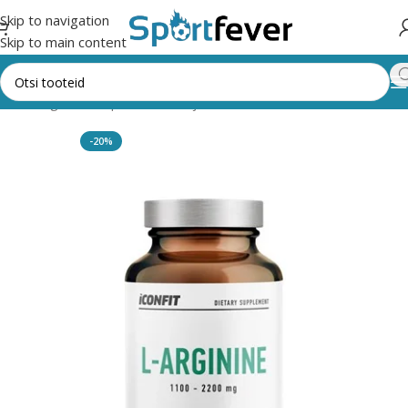
Skip to navigation
Skip to main content
õik kategooriad
Spordi, dieet- ja tervisetoidud
KAPSLITOOTED
-20%