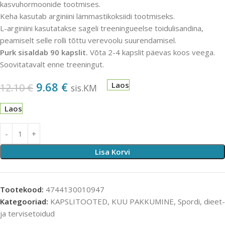
kasvuhormoonide tootmises.
Keha kasutab arginiini lämmastikoksiidi tootmiseks.
L-arginiini kasutatakse sageli treeningueelse toidulisandina,
peamiselt selle rolli tõttu verevoolu suurendamisel.
Purk sisaldab 90 kapslit.
Võta 2-4 kapslit päevas koos veega.
Soovitatavalt enne treeningut.
9.68
€
Laos
12.10
€
sis.KM
Laos
Lisa Korvi
Tootekood:
4744130010947
Kategooriad:
KAPSLITOOTED
,
KUU PAKKUMINE
,
Spordi, dieet-
ja tervisetoidud