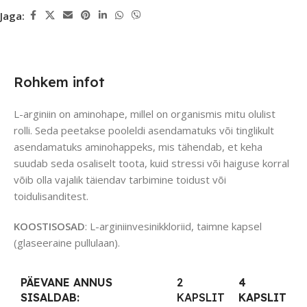
Jaga:
Rohkem infot
L-arginiin on aminohape, millel on organismis mitu olulist
rolli. Seda peetakse pooleldi asendamatuks või tinglikult
asendamatuks aminohappeks, mis tähendab, et keha
suudab seda osaliselt toota, kuid stressi või haiguse korral
võib olla vajalik täiendav tarbimine toidust või
toidulisanditest.
KOOSTISOSAD
: L-arginiinvesinikkloriid, taimne kapsel
(glaseeraine pullulaan).
PÄEVANE ANNUS
2
4
SISALDAB:
KAPSLIT
KAPSLIT