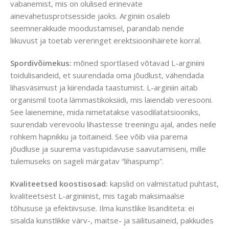
vabanemist, mis on olulised erinevate
ainevahetusprotsesside jaoks. Arginiin osaleb
seemnerakkude moodustamisel, parandab nende
liikuvust ja toetab vereringet erektsioonihäirete korral.
Spordivõimekus:
mõned sportlased võtavad L-arginiini
toidulisandeid, et suurendada oma jõudlust, vähendada
lihasväsimust ja kiirendada taastumist. L-arginiin aitab
organismil toota lämmastikoksiidi, mis laiendab veresooni.
See laienemine, mida nimetatakse vasodilatatsiooniks,
suurendab verevoolu lihastesse treeningu ajal, andes neile
rohkem hapnikku ja toitaineid. See võib viia parema
jõudluse ja suurema vastupidavuse saavutamiseni, mille
tulemuseks on sageli märgatav “lihaspump”.
Kvaliteetsed koostisosad:
kapslid on valmistatud puhtast,
kvaliteetsest L-arginiinist, mis tagab maksimaalse
tõhususe ja efektiivsuse. Ilma kunstlike lisanditeta: ei
sisalda kunstlikke värv-, maitse- ja säilitusaineid, pakkudes