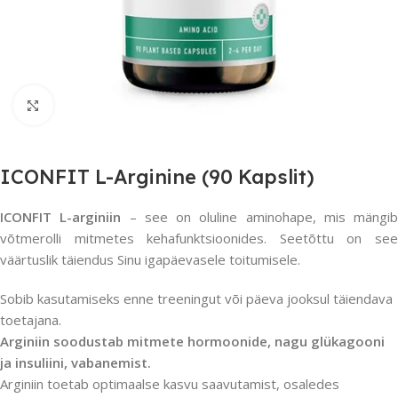
Suurendamiseks klõpsake
ICONFIT L-Arginine (90 Kapslit)
ICONFIT L-arginiin
– see on oluline aminohape, mis mängib
võtmerolli mitmetes kehafunktsioonides. Seetõttu on see
väärtuslik täiendus Sinu igapäevasele toitumisele.
Sobib kasutamiseks enne treeningut või päeva jooksul täiendava
toetajana.
Arginiin soodustab mitmete hormoonide, nagu glükagooni
ja insuliini, vabanemist.
Arginiin toetab optimaalse kasvu saavutamist, osaledes