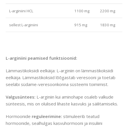
L-arginiini HCL
1100 mg
2200 mg
sellest L-arginiini
915 mg
1830 mg
L-arginiini peamised funktsioonid:
Lämmastikoksiidi eelkäija: L-arginiin on lämmastikoksiidi
eelkäija. Lämmastikoksiid lõõgastab veresooni ja toetab
seeläbi südame-veresoonkonna süsteemi toimimist.
Valgusüntees:
L-arginiin kui aminohape osaleb valkude
sünteesis, mis on olulised lihaste kasvuks ja säilitamiseks.
Hormoonide
reguleerimine:
stimuleerib teatud
hormoonide, sealhulgas kasvuhormooni ja insuliini