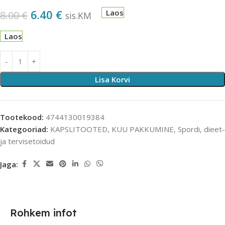
6.40
€
Laos
8.00
€
sis.KM
Laos
Lisa Korvi
Tootekood:
4744130019384
Kategooriad:
KAPSLITOOTED
,
KUU PAKKUMINE
,
Spordi, dieet-
ja tervisetoidud
Jaga:
Rohkem infot