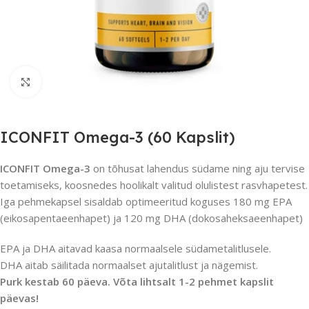
Suurendamiseks klõpsake
ICONFIT Omega-3 (60 Kapslit)
ICONFIT Omega-3
on tõhusat lahendus südame ning aju tervise
toetamiseks, koosnedes hoolikalt valitud olulistest rasvhapetest.
Iga pehmekapsel sisaldab optimeeritud koguses 180 mg EPA
(eikosapentaeenhapet) ja 120 mg DHA (dokosaheksaeenhapet)
EPA ja DHA aitavad kaasa normaalsele südametalitlusele.
DHA aitab säilitada normaalset ajutalitlust ja nägemist.
Purk kestab 60 päeva. Võta lihtsalt 1-2 pehmet kapslit
päevas!