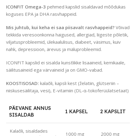
ICONFIT Omega-3
pehmed kapslid sisaldavad mõõdukas
koguses EPA ja DHA rasvhappeid.
Mis juhtub, kui keha ei saa piisavalt rasvhappeid?
Võivad
tekkida veresoonkonna haigused, allergiad, liigeste põletik,
viljatusprobleemid, ülekaalulisus, diabeet, väsimus, kuiv
nahk, depressioon, ärevus ja mäluprobleemid.
ICONFIT kapslid ei sisalda kunstlikke lisaaineid, kemikaale,
säilitusaineid ega värvaineid ja on GMO-vabad.
KOOSTISOSAD:
kalaõli, kapsli kest (želatiin, glütseriin –
niiskusesäilitaja, vesi), E-vitamiin (DL-α-tokoferüülatsetaat)
PÄEVANE ANNUS
1 KAPSEL
2 KAPSLIT
SISALDAB
Kalaõli, sisaldades
1000 mg
2000 mg