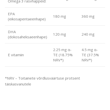
Omega 3 rasvhappeid:
EPA
180 mg
360 mg
(eikosapentaeenhape)
DHA
120 mg
240 mg
(dokosaheksaeenhape)
2.25 mg α-
4.5 mg α-
E vitamiin
TE (18.75%
TE (37.5%
NRV*)
NRV*)
*NRV – Toitainete võrdlusväärtuse protsent
täiskasvanutele