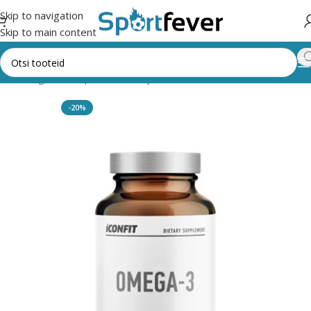
Skip to navigation
Skip to main content
õik kategooriad
Spordi, dieet- ja tervisetoidud
KAPSLITOOTED
-20%