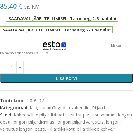
85.40
€
sis.KM
SAADAVAL JÄRELTELLIMISEL. Tarneaeg 2-3.nädalat.
SAADAVAL JÄRELTELLIMISEL. Tarneaeg 2-3.nädalat.
Maksa
kolmes võrdses osas 3 x 28.47€
Lisa Korvi
Tootekood:
1099.02
Kategooriad:
Kiid
,
Lauamängud ja vahendid
,
Piljard
Sildid:
Kaheosalise piljardikii kott
,
kriidist pustasusmamm
,
longoni
eesti
,
longoni piljardikinnas
,
longoni piljardivarustus
,
longoni
varsutus longoni eesti
,
Piljardikii kott
,
piljardikiide kohver
,