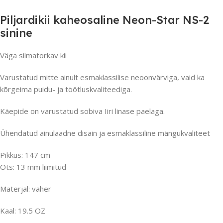
Piljardikii kaheosaline Neon-Star NS-2
sinine
Väga silmatorkav kii
Varustatud mitte ainult esmaklassilise neoonvärviga, vaid ka
kõrgeima puidu- ja töötluskvaliteediga.
Käepide on varustatud sobiva Iiri linase paelaga.
Ühendatud ainulaadne disain ja esmaklassiline mängukvaliteet
Pikkus: 147 cm
Ots: 13 mm liimitud
Materjal: vaher
Kaal: 19.5 OZ