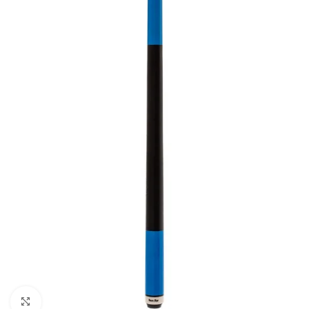
Suurendamiseks klõpsake