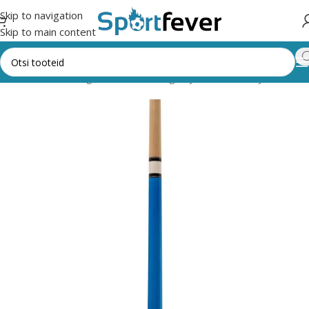
Skip to navigation
Skip to main content
Esileht
Kõik kategooriad
Lauamängud ja vahendid
Piljard
Kiid